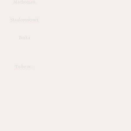
Machoman
Staalconstruct
Burka
To be or...